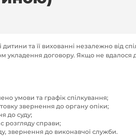
ті дитини та її вихованні незалежно від 
м укладення договору. Якщо не вдалося д
чено умови та графік спілкування;
отовку звернення до органу опіки;
я до суду;
ас розгляду справи;
у, звернення до виконавчої служби.