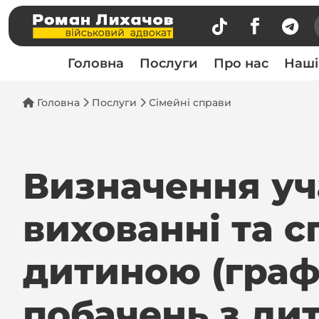



Головна
Послуги
Про нас
Наші
Головна
Послуги
Сімейні справи
Визначення уч
вихованні та с
дитиною (граф
побачень з ди