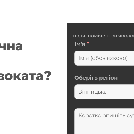
поля, помічені символом
чна
Ім'я
*
двоката?
Оберіть регіон