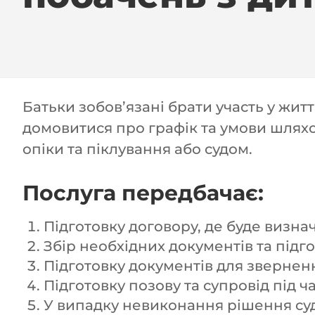
Батьки зобов’язані брати участь у жит
домовитися про графік та умови шляхо
опіки та піклування або судом.
Послуга передбачає:
Підготовку договору, де буде визна
Збір необхідних документів та підг
Підготовку документів для зверненн
Підготовку позову та супровід під ч
У випадку невиконання рішення суд