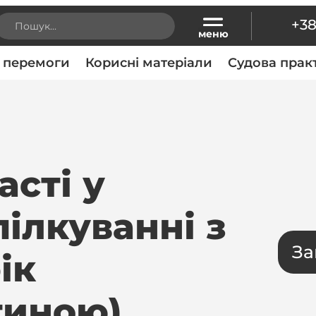
+38
 перемоги
Корисні матеріали
Судова прак
асті у
пілкуванні з
За
ік
тиною)