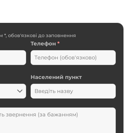
 *, обов'язкові до заповнення
Телефон
*
Населений пункт