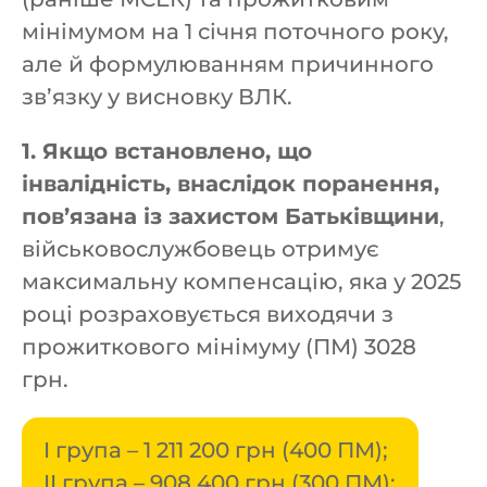
мінімумом на 1 січня поточного року,
але й формулюванням причинного
зв’язку у висновку ВЛК.
1. Якщо встановлено, що
інвалідність, внаслідок поранення,
пов’язана із захистом Батьківщини
,
військовослужбовець отримує
максимальну компенсацію, яка у 2025
році розраховується виходячи з
прожиткового мінімуму (ПМ) 3028
грн.
I група – 1 211 200 грн (400 ПМ);
II група – 908 400 грн (300 ПМ);