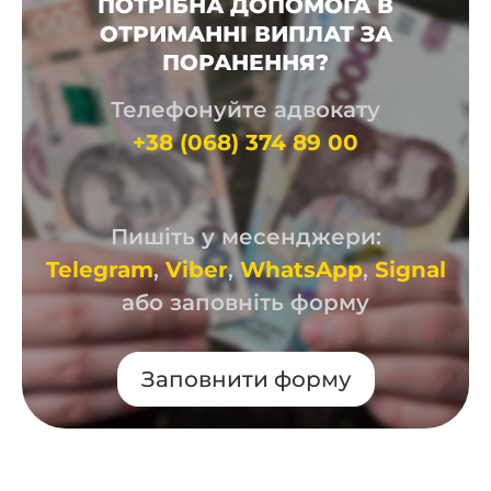
ПОТРІБНА ДОПОМОГА В
ОТРИМАННІ ВИПЛАТ ЗА
ПОРАНЕННЯ?
Телефонуйте адвокату
+38 (068) 374 89 00
Пишіть у месенджери:
Telegram
,
Viber
,
WhatsApp
,
Signal
або заповніть форму
Заповнити форму