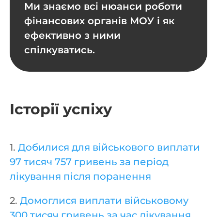
Ми знаємо всі нюанси роботи
фінансових органів МОУ і як
ефективно з ними
спілкуватись.
Історії успіху
1.
Добилися для військового виплати
97 тисяч 757 гривень за період
лікування після поранення
2.
Домоглися виплати військовому
300 тисяч гривень за час лікування