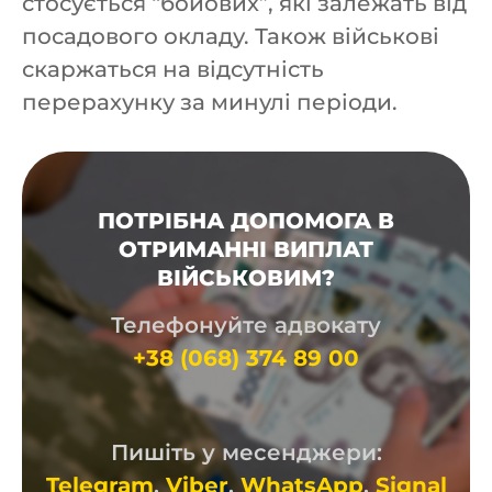
стосується “бойових”, які залежать від
посадового окладу. Також військові
скаржаться на відсутність
перерахунку за минулі періоди.
ПОТРІБНА ДОПОМОГА В
ОТРИМАННІ ВИПЛАТ
ВІЙСЬКОВИМ?
Телефонуйте адвокату
+38 (068) 374 89 00
Пишіть у месенджери:
Telegram
,
Viber
,
WhatsApp
,
Signal